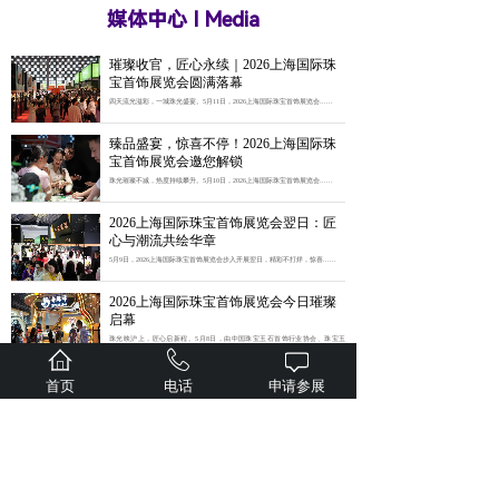
媒体中心 I Media
璀璨收官，匠心永续｜2026上海国际珠
宝首饰展览会圆满落幕
四天流光溢彩，一城珠光盛宴。5月11日，2026上海国际珠宝首饰展览会......
臻品盛宴，惊喜不停！2026上海国际珠
宝首饰展览会邀您解锁
珠光璀璨不减，热度持续攀升。5月10日，2026上海国际珠宝首饰展览会......
2026上海国际珠宝首饰展览会翌日：匠
心与潮流共绘华章
5月9日，2026上海国际珠宝首饰展览会步入开展翌日，精彩不打烊，惊喜......
2026上海国际珠宝首饰展览会今日璀璨
启幕
珠光映沪上，匠心启新程。5月8日，由中国珠宝玉石首饰行业协会、珠宝玉
石......
汇聚全球资源，引领消费新风——感恩
首页
电话
申请参展
有您，2025上海国际珠宝首饰展览会圆
满闭幕
5月12日，历时4天的2025上海国际珠宝首饰展览会圆满落幕。本届展会......
上海展 | 行业聚焦，热度爆表！最后观展
机会不容错过！
2025上海国际珠宝首饰展览会自5月9日开幕以来持续迎来观展热潮。展馆......