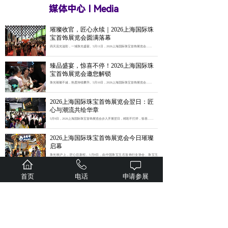
媒体中心 I Media
璀璨收官，匠心永续｜2026上海国际珠
宝首饰展览会圆满落幕
四天流光溢彩，一城珠光盛宴。5月11日，2026上海国际珠宝首饰展览会......
臻品盛宴，惊喜不停！2026上海国际珠
宝首饰展览会邀您解锁
珠光璀璨不减，热度持续攀升。5月10日，2026上海国际珠宝首饰展览会......
2026上海国际珠宝首饰展览会翌日：匠
心与潮流共绘华章
5月9日，2026上海国际珠宝首饰展览会步入开展翌日，精彩不打烊，惊喜......
2026上海国际珠宝首饰展览会今日璀璨
启幕
珠光映沪上，匠心启新程。5月8日，由中国珠宝玉石首饰行业协会、珠宝玉
石......
汇聚全球资源，引领消费新风——感恩
首页
电话
申请参展
有您，2025上海国际珠宝首饰展览会圆
满闭幕
5月12日，历时4天的2025上海国际珠宝首饰展览会圆满落幕。本届展会......
上海展 | 行业聚焦，热度爆表！最后观展
机会不容错过！
2025上海国际珠宝首饰展览会自5月9日开幕以来持续迎来观展热潮。展馆......